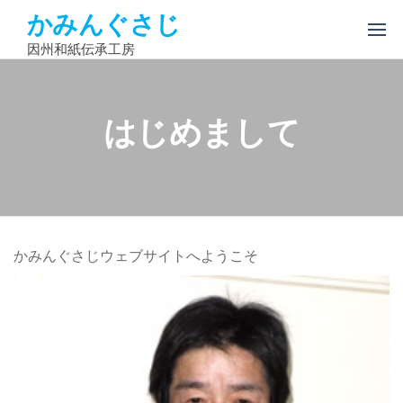
Skip
かみんぐさじ
to
因州和紙伝承工房
the
content
はじめまして
かみんぐさじウェブサイトへようこそ