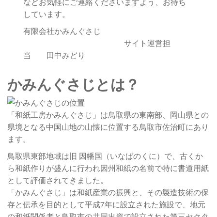
などお気軽にご連絡くださいますよう、お待ち
しています。
有限会社かみんぐさじ
サイト運営担
当 田中みどり
かみんぐさじとは？
「和紙工房かみんぐさじ」は鳥取県の東南部、岡山県との
県境となる中国山地の山懐に位置する鳥取市佐治町にあり
ます。
鳥取県東部地域は旧 因幡国（いなばのくに）で、古くか
ら和紙作りが盛んに行われ因州和紙の名前で特に書道用紙
として評価されてきました。
「かみんぐさじ」は和紙産業の振興と、その製造技術の保
存と伝承を目的として平成7年に設立された施設で、地元
の和紙関係者と鳥取市の共同出資で設立された第三セクタ